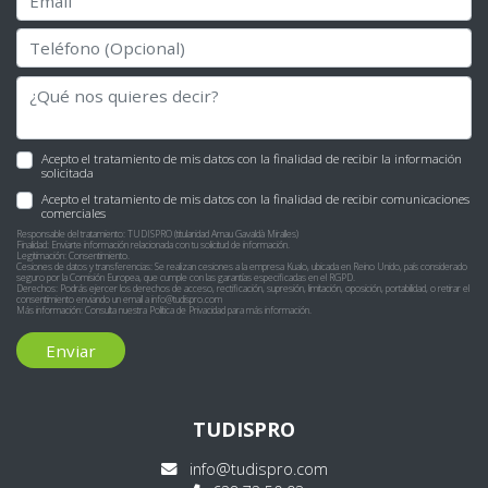
Acepto el tratamiento de mis datos con la finalidad de recibir la información
solicitada
Acepto el tratamiento de mis datos con la finalidad de recibir comunicaciones
comerciales
Responsable del tratamiento: TUDISPRO (titularidad Arnau Gavaldà Miralles)
Finalidad: Enviarte información relacionada con tu solicitud de información.
Legitimación: Consentimiento.
Cesiones de datos y transferencias: Se realizan cesiones a la empresa Kualo, ubicada en Reino Unido, país considerado
seguro por la Comisión Europea, que cumple con las garantías especificadas en el RGPD.
Derechos: Podrás ejercer los derechos de acceso, rectificación, supresión, limitación, oposición, portabilidad, o retirar el
consentimiento enviando un email a
info@tudispro.com
Más información: Consulta nuestra
Política de Privacidad
para más información.
Enviar
TUDISPRO
info@tudispro.com