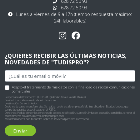
628 72 50 93
628 72 50 93
Lunes a Viernes de 9 a 17h (tiempo respuesta máximo:
24h laborables)
¿QUIERES RECIBIR LAS ÚLTIMAS NOTICIAS,
NOVEDADES DE "TUDISPRO"?
Acepto el tratamiento de mis datos con la finalidad de recibir comunicaciones
comerciales
Responsable del tratamiento: TUDISPRO (titularidad Arnau Gavaldà Miralles)
Finalidad: Suscribirte a nuestro boletín de noticias.
Legitimación: Consentimiento.
Cesiones de datos y transferencias: Se realizan cesiones a la empresa Mailchimp, ubicada en Estados Unidos, que
cumple las garantías especificadas en el RGPD.
Derechos: Podrás ejercer los derechos de acceso, rectificación, supresión, limitación, oposición, portabilidad, o retirar el
consentimiento enviando un email a
info@tudispro.com
Más información: Consulta nuestra
Política de Privacidad
para más información.
Enviar