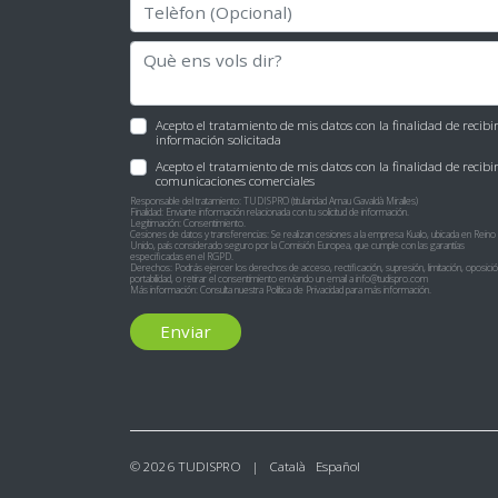
Acepto el tratamiento de mis datos con la finalidad de recibir
información solicitada
Acepto el tratamiento de mis datos con la finalidad de recibi
comunicaciones comerciales
Responsable del tratamiento: TUDISPRO (titularidad Arnau Gavaldà Miralles)
Finalidad: Enviarte información relacionada con tu solicitud de información.
Legitimación: Consentimiento.
Cesiones de datos y transferencias: Se realizan cesiones a la empresa Kualo, ubicada en Reino
Unido, país considerado seguro por la Comisión Europea, que cumple con las garantías
especificadas en el RGPD.
Derechos: Podrás ejercer los derechos de acceso, rectificación, supresión, limitación, oposició
portabilidad, o retirar el consentimiento enviando un email a
info@tudispro.com
Más información: Consulta nuestra
Política de Privacidad
para más información.
Enviar
© 2026 TUDISPRO |
Català
Español