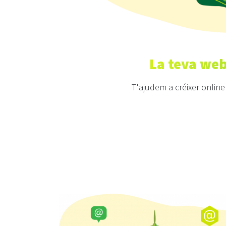
La teva web
T'ajudem a créixer onlin