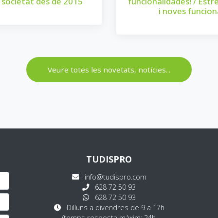
a societat des de 2015
funcionalidades! / Est
i noves funcion
Veure totes les novetats, notícies...
TUDISPRO
info@tudispro.com
628 72 50 93
628 72 50 93
Dilluns a divendres de 9 a 17h
(temps resposta màxim: 24h