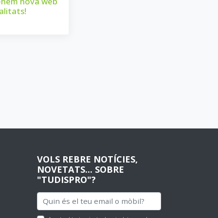
renem nova web
alitats!
VOLS REBRE NOTÍCIES,
NOVETATS... SOBRE
"TUDISPRO"?