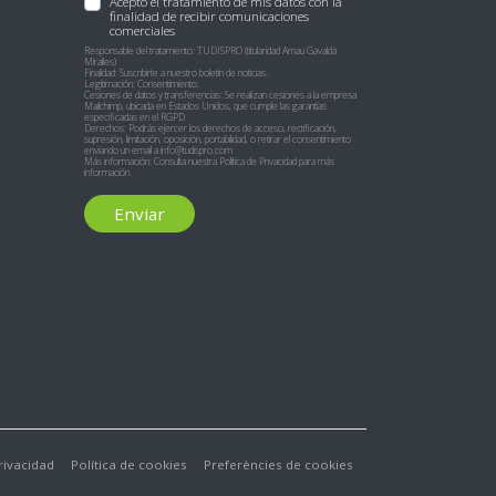
Acepto el tratamiento de mis datos con la
finalidad de recibir comunicaciones
comerciales
Responsable del tratamiento: TUDISPRO (titularidad Arnau Gavaldà
Miralles)
Finalidad: Suscribirte a nuestro boletín de noticias.
Legitimación: Consentimiento.
Cesiones de datos y transferencias: Se realizan cesiones a la empresa
Mailchimp, ubicada en Estados Unidos, que cumple las garantías
especificadas en el RGPD.
Derechos: Podrás ejercer los derechos de acceso, rectificación,
supresión, limitación, oposición, portabilidad, o retirar el consentimiento
enviando un email a
info@tudispro.com
Más información: Consulta nuestra
Política de Privacidad
para más
información.
Enviar
privacidad
Política de cookies
Preferències de cookies