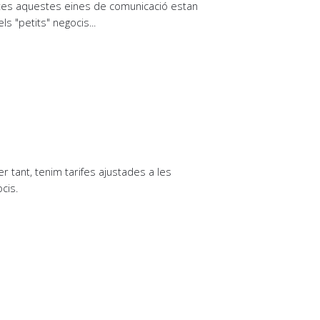
Totes aquestes eines de comunicació estan
 "petits" negocis...
per tant, tenim tarifes ajustades a les
cis.