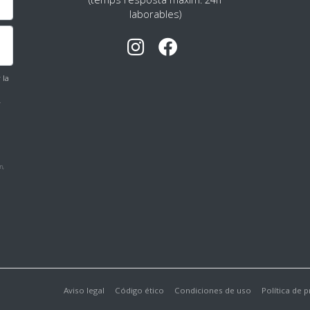
laborables)
 la
r
n,
Aviso legal
Código ético
Condiciones de uso
Política de 