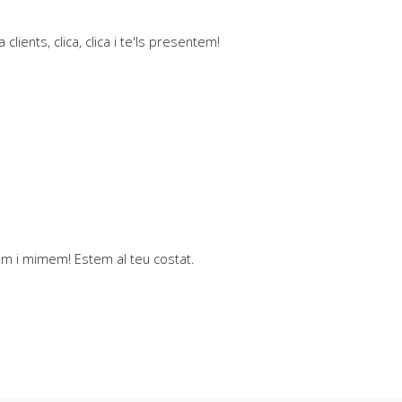
lients, clica, clica i te'ls presentem!
dem i mimem! Estem al teu costat.