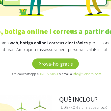
, botiga online i correus a partir d
e amb
web
,
botiga online
i
correus electrònics
professionals
d'usar. Amb ajuda i assessorament personalitzat il·limitat.
Prova-ho gratis
O truca/whatsapp al
628 72 50 93
o email a
info@tudispro.com
QUÈ INCLOU?
TUDISPRO és una subscripció m