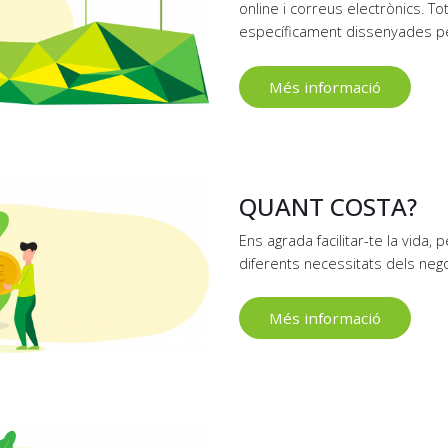
online i correus electrònics. 
específicament dissenyades pels
Més informació
QUANT COSTA?
Ens agrada facilitar-te la vida, 
diferents necessitats dels nego
Més informació